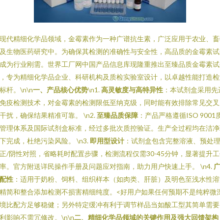
现代精细化学品领域，金霉素作为一种广谱抗生素，广泛应用于农业、畜
及生物医药研究中。为确保其检测的准确性与安全性，高品质的金霉素试
成为行业刚需。世界工厂网中国产品信息库现隆重推出至臻品质金霉素试
，专为精细化学品企业、科研机构及质检实验室设计，以卓越性能打造检
标杆。\n\n
一、产品核心优势
\n1.
高灵敏度与高特异性
：本试剂盒采用先
免疫检测技术，对金霉素的检测限低至纳克级，同时能有效排除常见交叉
干扰，确保结果精准可靠。 \n2.
至臻品质保障
：产品严格遵循ISO 9001
管理体系及国际试剂盒标准，经过多批次质控验证。生产全过程均在洁净
下完成，杜绝污染风险。 \n3.
即用型设计
：试剂盒包含完整溶液、预处
正/阴性对照，省略耗时配置步骤，检测流程仅需30-45分钟，显著提升
率。官方附送详民操作手册及问题应对指南，助力用户快速上手。 \n4.
配性
：适用于奶粉、饲料、组织样本（如肉类、肝脏）及明色至浅水性溶
精简和整合添加检测不损害精细纯度。<好用户如果任何预期不是纯粹微
境比配方足够稳健；另外特定缓冲有利于调节样品当如酸工型其简单需要
利影响不需冗修改。\n\n
二、精细化学品领域的关键作用及强大回馈架构