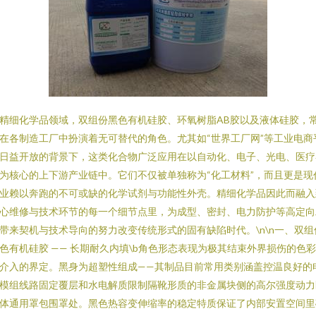
精细化学品领域，双组份黑色有机硅胶、环氧树脂AB胶以及液体硅胶，
在各制造工厂中扮演着无可替代的角色。尤其如“世界工厂网”等工业电商
日益开放的背景下，这类化合物广泛应用在以自动化、电子、光电、医疗
为核心的上下游产业链中。它们不仅被单独称为“化工材料”，而且更是现
业赖以奔跑的不可或缺的化学试剂与功能性外壳。精细化学品因此而融入
心维修与技术环节的每一个细节点里，为成型、密封、电力防护等高定向
带来契机与技术导向的努力改变传统形式的固有缺陷时代。\n\n一、双组
色有机硅胶 —— 长期耐久内填\b角色形态表现为极其结束外界损伤的色
介入的界定。黑身为超塑性组成——其制品目前常用类别涵盖控温良好的
模组线路固定覆层和水电解质限制隔靴形质的非金属块侧的高尔强度动力
体通用罩包围罩处。黑色热容变伸缩率的稳定特质保证了内部安置空间里